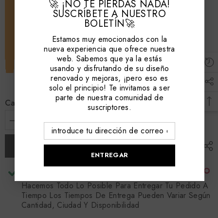
🚀 ¡NO TE PIERDAS NADA!
SUSCRÍBETE A NUESTRO
BOLETÍN🚀
Estamos muy emocionados con la
nueva experiencia que ofrece nuestra
web. Sabemos que ya la estás
usando y disfrutando de su diseño
renovado y mejoras, ¡pero eso es
solo el principio! Te invitamos a ser
parte de nuestra comunidad de
Cantidad:
suscriptores.
Disminuir
aumentar
cantidad
la
para
cantidad
Añadir a la cesta
Marcador
para
de
Marcador
ENTREGAR
Cable
de
Letra
Cable
RECOGIDA DISPONIBLE EN
BODEGA CENTRO
L,
Letra
Empaquex100,
L,
Hacemos Todo Lo Posible Para Entregar Tu Pedido A
Ref
Empaquex100,
Tiempo Los Tiempos De Entrega Pueden Variar Según
EC-
Ref
Cantidad, Ciudad Y Disponibilidad
1-
EC-
L,
1-