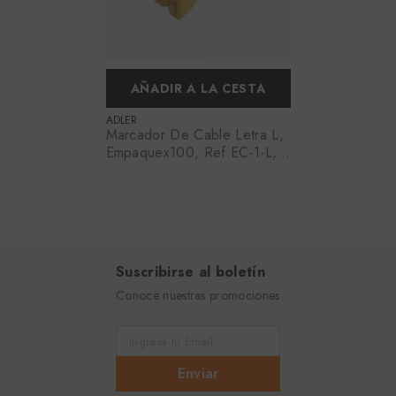
AÑADIR A LA CESTA
PROVEEDOR:
ADLER
Marcador De Cable Letra L,
Empaquex100, Ref EC-1-L,
Marca Adler (Bajo Pedido)
Suscribirse al boletín
Conoce nuestras promociones
Ingresa tu Email
Enviar