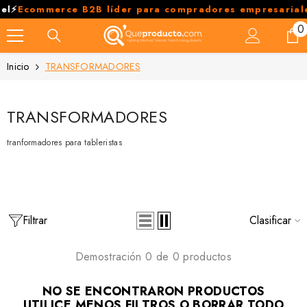
SALTAR AL CONTENIDO
l
⚡
Ecommerce B2B líder para compradores empresariale
0
0
e
Inicio
TRANSFORMADORES
TRANSFORMADORES
tranformadores para tableristas
Filtrar
Clasificar
Demostración 0 de 0 productos
NO SE ENCONTRARON PRODUCTOS
UTILICE MENOS FILTROS O
BORRAR TODO