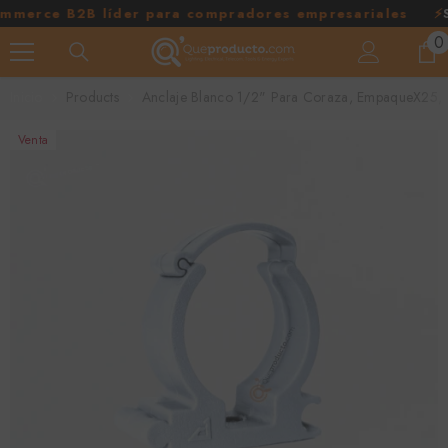
SALTAR AL CONTENIDO
ce B2B líder para compradores empresariales
⚡
Somo
0
0
e
Inicio
Products
Anclaje Blanco 1/2" Para Coraza, EmpaqueX25, 
Venta