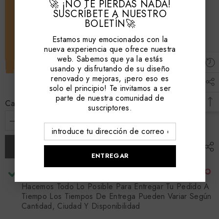
🚀 ¡NO TE PIERDAS NADA!
SUSCRÍBETE A NUESTRO
BOLETÍN🚀
Estamos muy emocionados con la
nueva experiencia que ofrece nuestra
web. Sabemos que ya la estás
usando y disfrutando de su diseño
renovado y mejoras, ¡pero eso es
solo el principio! Te invitamos a ser
parte de nuestra comunidad de
Cantidad:
suscriptores.
Disminuir
aumentar
cantidad
la
para
cantidad
Añadir a la cesta
Anclaje
para
Blanco
Anclaje
ENTREGAR
1/2&quot;
Blanco
Para
1/2&quot;
RECOGIDA DISPONIBLE EN
BODEGA CENTRO
Coraza,
Para
EmpaqueX25,
Coraza,
Hacemos Todo Lo Posible Para Entregar Tu Pedido A
Ref
EmpaqueX25,
Tiempo Los Tiempos De Entrega Pueden Variar Según
ANCLAJE
Ref
Cantidad, Ciudad Y Disponibilidad
1/2B,
ANCLAJE
Marca
1/2B,