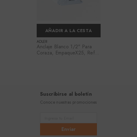
AÑADIR A LA CESTA
PROVEEDOR:
ADLER
Anclaje Blanco 1/2" Para
Coraza, EmpaqueX25, Ref
ANCLAJE 1/2B, Marca Adler
(En Stock)
Suscribirse al boletín
Conoce nuestras promociones
Ingresa tu Email
Enviar