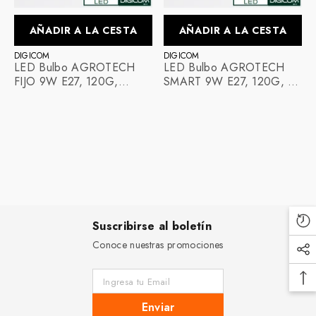
AÑADIR A LA CESTA
AÑADIR A LA CESTA
PROVEEDOR:
PROVEEDOR:
DIGICOM
DIGICOM
LED Bulbo AGROTECH
LED Bulbo AGROTECH
FIJO 9W E27, 120G,
SMART 9W E27, 120G, 16
13umols/s, IP65, 100-
Umlos/s, IP65, 100-240V,
240V, Ref 9wF, Marca
Ref 9wSMART, Marca
Digicom (En Stock)
Digicom (En Stock)
Suscribirse al boletín
Conoce nuestras promociones
Ingresa tu Email
Enviar