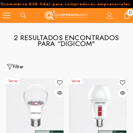
SALTAR AL CONTENIDO
commerce B2B líder para compradores empresariales
0
0
e
2 RESULTADOS ENCONTRADOS
PARA “DIGICOM"
Filtrar
Venta
Venta